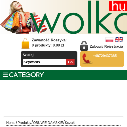
Zawartość Koszyka:
0
produkty:
0.00
zł
Zaloguj
/
Rejestracja
Szukaj
+48729437385
CATEGORY
/
/
/
Home
Produkty
OBUWIE DAMSKIE
Kozaki