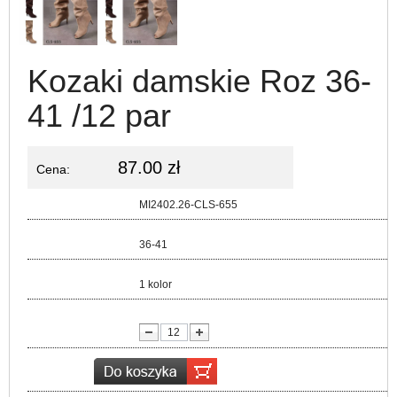
Kozaki damskie Roz 36-
41 /12 par
87.00 zł
Cena:
Kod:
MI2402.26-CLS-655
Rozmiar:
36-41
Kolor:
1 kolor
lość: