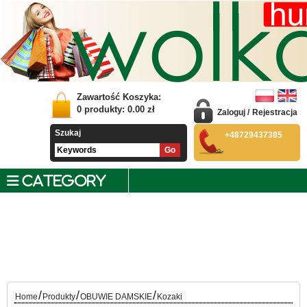
Zawartość Koszyka:
0
produkty:
0.00
zł
Zaloguj
/
Rejestracja
Szukaj
+48729437385
CATEGORY
/
/
/
Home
Produkty
OBUWIE DAMSKIE
Kozaki