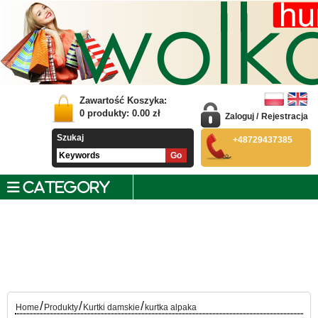
Zawartość Koszyka:
0
produkty:
0.00
zł
Zaloguj
/
Rejestracja
Szukaj
+48729437385
CATEGORY
/
/
/
Home
Produkty
Kurtki damskie
kurtka alpaka