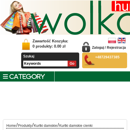
Zawartość Koszyka:
0
produkty:
0.00
zł
Zaloguj
/
Rejestracja
Szukaj
+48729437385
CATEGORY
/
/
/
Home
Produkty
Kurtki damskie
Kurtki damskie cienki