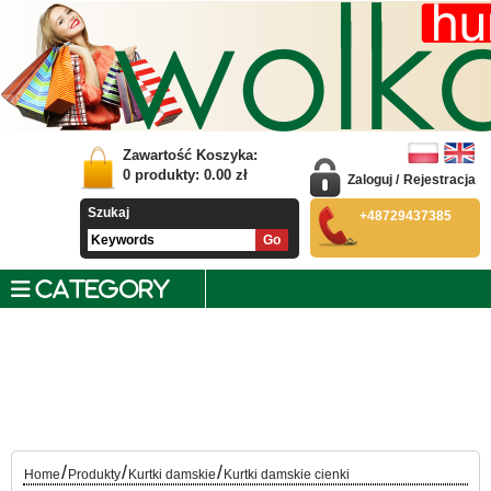
Zawartość Koszyka:
0
produkty:
0.00
zł
Zaloguj
/
Rejestracja
Szukaj
+48729437385
CATEGORY
/
/
/
Home
Produkty
Kurtki damskie
Kurtki damskie cienki