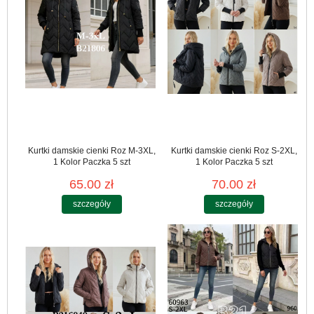
Kurtki damskie cienki Roz M-3XL,
Kurtki damskie cienki Roz S-2XL,
1 Kolor Paczka 5 szt
1 Kolor Paczka 5 szt
65.00 zł
70.00 zł
szczegóły
szczegóły