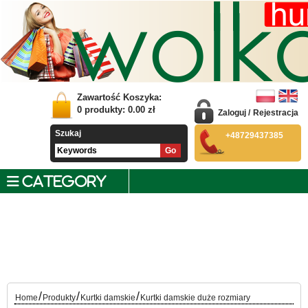
Zawartość Koszyka:
0
produkty:
0.00
zł
Zaloguj
/
Rejestracja
Szukaj
+48729437385
CATEGORY
/
/
/
Home
Produkty
Kurtki damskie
Kurtki damskie duże rozmiary