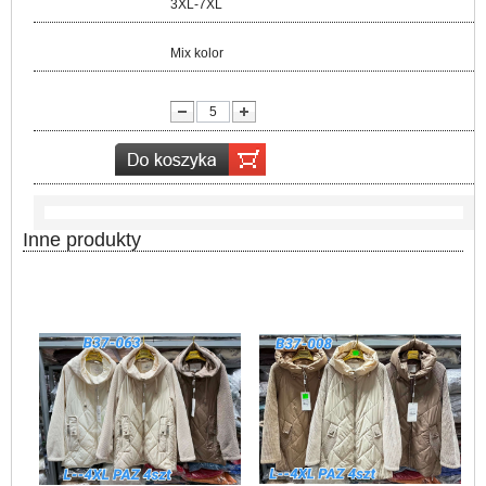
Rozmiar:
3XL-7XL
Kolor:
Mix kolor
lość:
Inne produkty