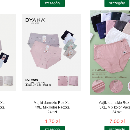
szczegóły
szczegóły
 XL-
Majtki damskie Roz XL-
Majtki damskie Roz
zka
4XL, Mix kolor Paczka
3XL, Mix kolor Pac
24 szt
24 szt
4.70 zł
7.00 zł
szczegóły
szczegóły