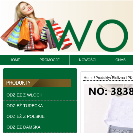
HOME
PROMOCJE
NOWOŚCI
ONAS
Bluzy damskie Roz L-
/
/
Home
Produkty
Bielizna i P
3XL. 1 kolor. Paczka
10 szt
54.00 zł
ODZIEŻ Z WŁOCH
szczegóły
ODZIEŻ TURECKA
ODZIEŻ Z POLSKIE
ODZIEŻ DAMSKA