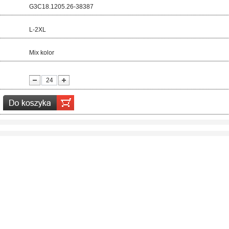
d:
G3C18.1205.26-38387
ar:
L-2XL
r:
Mix kolor
ć: