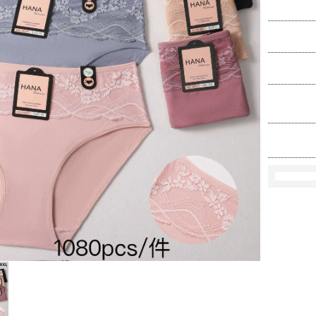
Ko
Rozmi
Kolo
loś