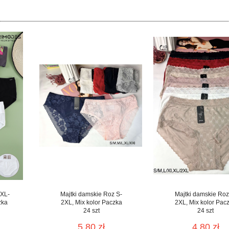
 XL-
Majtki damskie Roz S-
Majtki damskie Roz
zka
2XL, Mix kolor Paczka
2XL, Mix kolor Pac
24 szt
24 szt
5.80 zł
4.80 zł