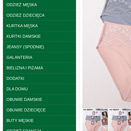
ODZIEŻ MĘSKA
ODZIEŻ DZIECIĘCA
KURTKA MĘSKA
KURTKI DAMSKIE
JEANSY (SPODNIE)
GALANTERIA
Bluzy damskie Roz L-
3XL. 1 kolor. Paczka
BIELIZNA I PIŻAMA
10 szt
39.00 zł
DODATKI
szczegóły
DLA DOMU
OBUWIE DAMSKIE
OBUWIE DZIECIĘCE
BUTY MĘSKIE