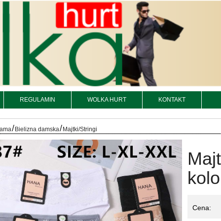
REGULAMIN
WOLKA HURT
KONTAKT
/
/
iżama
Bielizna damska
Majtki/Stringi
Majt
kolo
Cena: