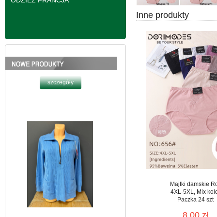
ODZIEŻ FRANCJA
Inne produkty
Bluzy damskie Roz L-
3XL. 1 kolor. Paczka
10 szt
39.00 zł
szczegóły
Majtki damskie R
4XL-5XL, Mix kol
Paczka 24 szt
8.00 zł