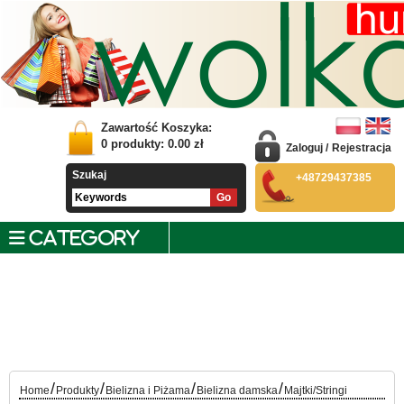
Zawartość Koszyka:
0
produkty:
0.00
zł
Zaloguj
/
Rejestracja
Szukaj
+48729437385
CATEGORY
/
/
/
/
Home
Produkty
Bielizna i Piżama
Bielizna damska
Majtki/Stringi