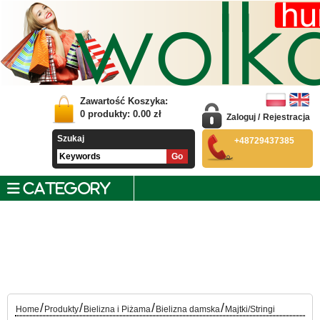
Zawartość Koszyka:
0
produkty:
0.00
zł
Zaloguj
/
Rejestracja
Szukaj
+48729437385
CATEGORY
/
/
/
/
Home
Produkty
Bielizna i Piżama
Bielizna damska
Majtki/Stringi