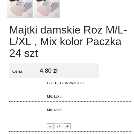
Majtki damskie Roz M/L-
L/XL , Mix kolor Paczka
24 szt
4.80 zł
Cena:
Kod:
G3C18.1704.26-92009
Rozmiar:
M/L-L/XL
Kolor:
Mix kolor
lość: