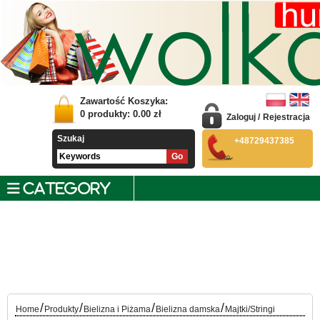
Zawartość Koszyka:
0
produkty:
0.00
zł
Zaloguj
/
Rejestracja
Szukaj
+48729437385
CATEGORY
/
/
/
/
Home
Produkty
Bielizna i Piżama
Bielizna damska
Majtki/Stringi