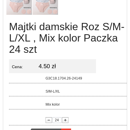
Majtki damskie Roz S/M-
L/XL , Mix kolor Paczka
24 szt
4.50 zł
Cena:
Kod:
G3C18.1704.26-24149
Rozmiar:
S/M-L/XL
Kolor:
Mix kolor
lość: