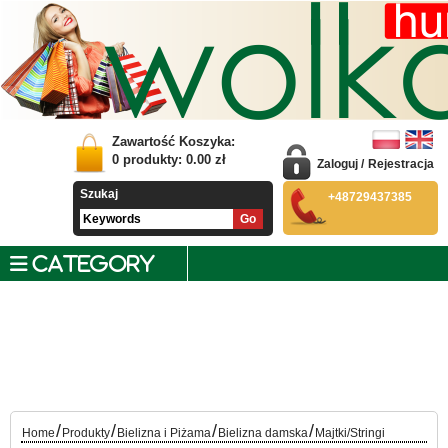
Zawartość Koszyka:
0
produkty:
0.00
zł
Zaloguj
/
Rejestracja
Szukaj
+48729437385
CATEGORY
/
/
/
/
Home
Produkty
Bielizna i Piżama
Bielizna damska
Majtki/Stringi