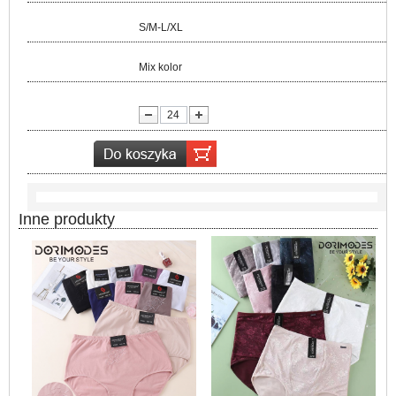
Rozmiar:
S/M-L/XL
Kolor:
Mix kolor
lość:
Inne produkty