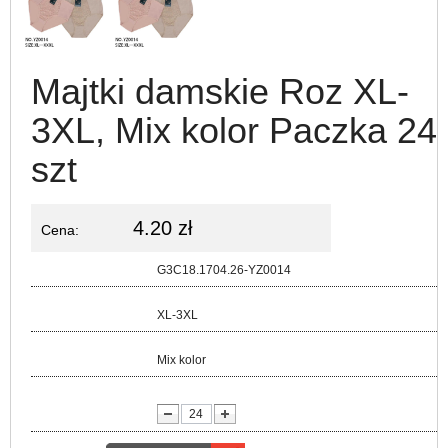
Majtki damskie Roz XL-
3XL, Mix kolor Paczka 24
szt
4.20 zł
Cena:
Kod:
G3C18.1704.26-YZ0014
Rozmiar:
XL-3XL
Kolor:
Mix kolor
lość: