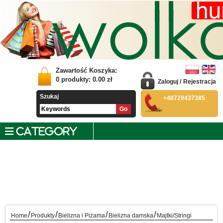
Zawartość Koszyka:
0
produkty:
0.00
zł
Zaloguj
/
Rejestracja
Szukaj
+48729437385
CATEGORY
/
/
/
/
Home
Produkty
Bielizna i Piżama
Bielizna damska
Majtki/Stringi