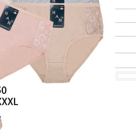
Ko
Rozmi
Kolo
loś