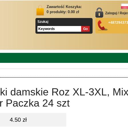
Zawartość Koszyka:
0
produkty:
0.00
zł
Zaloguj
/
Reje
Szukaj
+48729437
tki damskie Roz XL-3XL, Mi
r Paczka 24 szt
4.50 zł