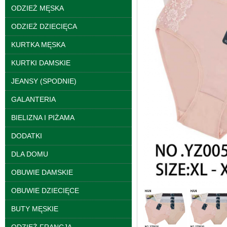
ODZIEŻ MĘSKA
ODZIEŻ DZIECIĘCA
KURTKA MĘSKA
KURTKI DAMSKIE
JEANSY (SPODNIE)
Kurtki damskie
GALANTERIA
skórzana Roz S-XL, 1
Kolor Paczka 5 szt
BIELIZNA I PIŻAMA
95.00 zł
szczegóły
DODATKI
DLA DOMU
OBUWIE DAMSKIE
OBUWIE DZIECIĘCE
BUTY MĘSKIE