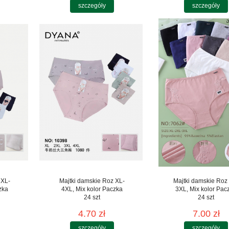
szczegóły
szczegóły
 XL-
Majtki damskie Roz XL-
Majtki damskie Roz
zka
4XL, Mix kolor Paczka
3XL, Mix kolor Pac
24 szt
24 szt
4.70 zł
7.00 zł
szczegóły
szczegóły