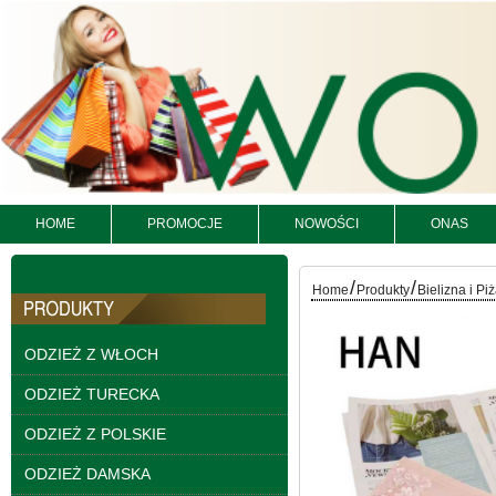
HOME
PROMOCJE
NOWOŚCI
ONAS
Kurtki damskie
skórzana Roz S-XL, 1
/
/
Kolor Paczka 5 szt
Home
Produkty
Bielizna i P
95.00 zł
szczegóły
ODZIEŻ Z WŁOCH
ODZIEŻ TURECKA
ODZIEŻ Z POLSKIE
ODZIEŻ DAMSKA