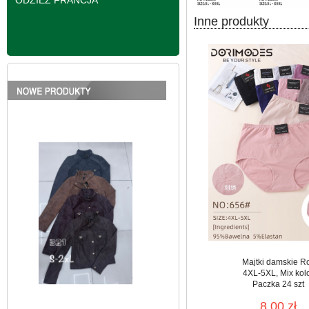
ODZIEŻ FRANCJA
Inne produkty
Kurtki damskie
skórzana Roz S-2XL,
1 Kolor Paczka 5 szt
95.00 zł
szczegóły
Majtki damskie R
4XL-5XL, Mix kol
Paczka 24 szt
8.00 zł