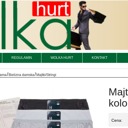
REGULAMIN
WOLKA HURT
KONTAKT
/
/
iżama
Bielizna damska
Majtki/Stringi
Maj
kolo
Cena: