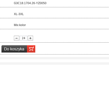
d:
G3C18.1704.26-YZ0050
ar:
XL-3XL
r:
Mix kolor
ć: