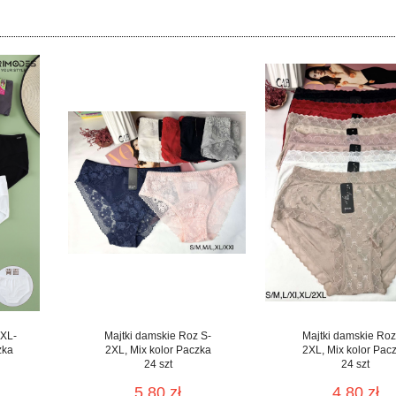
 XL-
Majtki damskie Roz S-
Majtki damskie Roz
zka
2XL, Mix kolor Paczka
2XL, Mix kolor Pac
24 szt
24 szt
5.80 zł
4.80 zł