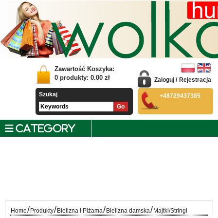
Zawartość Koszyka:
0
produkty:
0.00
zł
Zaloguj
/
Rejestracja
Szukaj
+48729437385
CATEGORY
/
/
/
/
Home
Produkty
Bielizna i Piżama
Bielizna damska
Majtki/Stringi