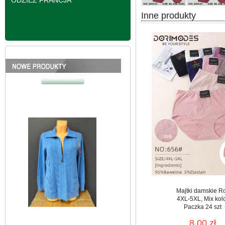
ODZIEŻ FRANCJA
Inne produkty
Bluzy damskie Roz L-
3XL. 1 kolor. Paczka
10 szt
39.00 zł
szczegóły
Majtki damskie R
4XL-5XL, Mix kol
Paczka 24 szt
8.00 zł