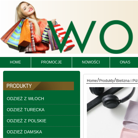
HOME
PROMOCJE
NOWOŚCI
ONAS
Bluzy damskie Roz L-
3XL. 1 kolor. Paczka
/
/
Home
Produkty
Bielizna i P
10 szt
54.00 zł
ODZIEŻ Z WŁOCH
szczegóły
ODZIEŻ TURECKA
ODZIEŻ Z POLSKIE
ODZIEŻ DAMSKA