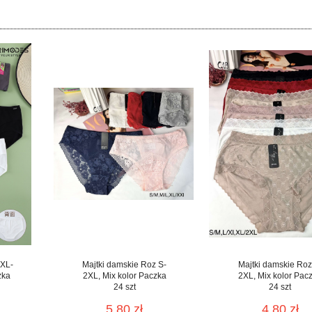
 XL-
Majtki damskie Roz S-
Majtki damskie Roz
zka
2XL, Mix kolor Paczka
2XL, Mix kolor Pac
24 szt
24 szt
5.80 zł
4.80 zł