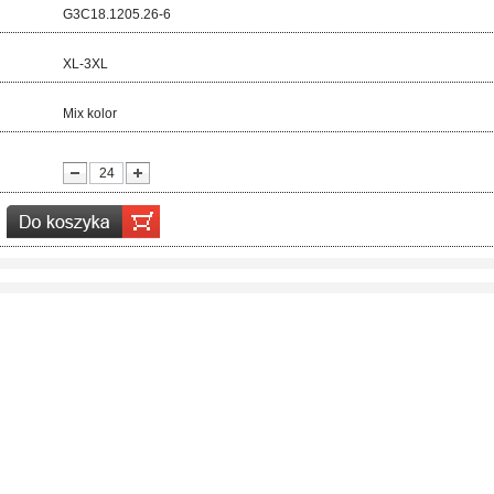
d:
G3C18.1205.26-6
ar:
XL-3XL
r:
Mix kolor
ć: