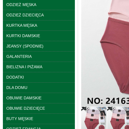
ODZIEŻ MĘSKA
ODZIEŻ DZIECIĘCA
KURTKA MĘSKA
KURTKI DAMSKIE
JEANSY (SPODNIE)
Bluzy damskie Roz L-
GALANTERIA
3XL. 1 kolor. Paczka
10 szt
BIELIZNA I PIŻAMA
39.00 zł
DODATKI
szczegóły
DLA DOMU
OBUWIE DAMSKIE
OBUWIE DZIECIĘCE
BUTY MĘSKIE