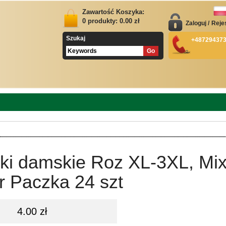
Zawartość Koszyka:
0
produkty:
0.00
zł
Zaloguj
/
Reje
Szukaj
+48729437
tki damskie Roz XL-3XL, Mi
r Paczka 24 szt
4.00 zł