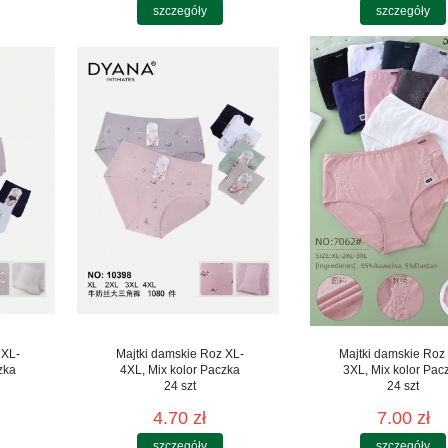
szczegóły
szczegóły
 XL-
Majtki damskie Roz XL-
Majtki damskie Roz
zka
4XL, Mix kolor Paczka
3XL, Mix kolor Pac
24 szt
24 szt
4.70 zł
7.00 zł
szczegóły
szczegóły