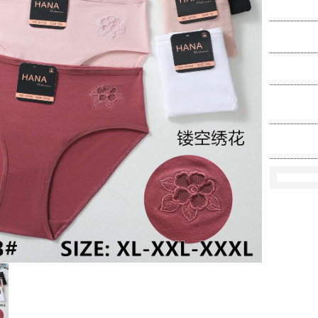
Ko
Rozmi
Kolo
loś