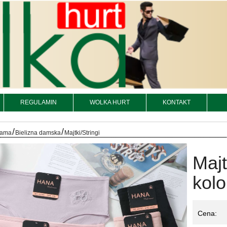
REGULAMIN
WOLKA HURT
KONTAKT
/
/
iżama
Bielizna damska
Majtki/Stringi
Maj
kolo
Cena: