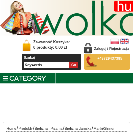
Zawartość Koszyka:
0
produkty:
0.00
zł
Zaloguj
/
Rejestracja
Szukaj
+48729437385
CATEGORY
/
/
/
/
Home
Produkty
Bielizna i Piżama
Bielizna damska
Majtki/Stringi