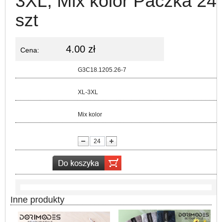
3XL, Mix kolor Paczka 24
szt
4.00 zł
Cena:
Kod:
G3C18.1205.26-7
Rozmiar:
XL-3XL
Kolor:
Mix kolor
lość:
Inne produkty