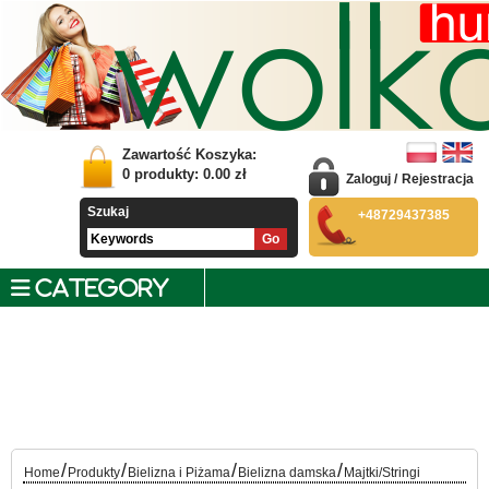
Zawartość Koszyka:
0
produkty:
0.00
zł
Zaloguj
/
Rejestracja
Szukaj
+48729437385
CATEGORY
/
/
/
/
Home
Produkty
Bielizna i Piżama
Bielizna damska
Majtki/Stringi