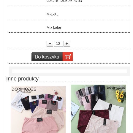
Kod:
G3C18.1305.26-8703
Rozmiar:
M-L-XL
Kolor:
Mix kolor
lość:
Inne produkty