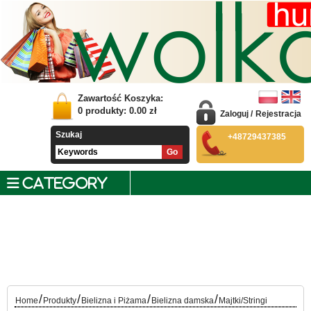
Zawartość Koszyka:
0
produkty:
0.00
zł
Zaloguj
/
Rejestracja
Szukaj
+48729437385
CATEGORY
/
/
/
/
Home
Produkty
Bielizna i Piżama
Bielizna damska
Majtki/Stringi