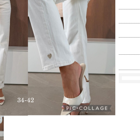
Ko
Rozmi
Kolo
loś