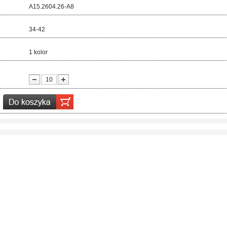
d:
A15.2604.26-A8
ar:
34-42
r:
1 kolor
ć: