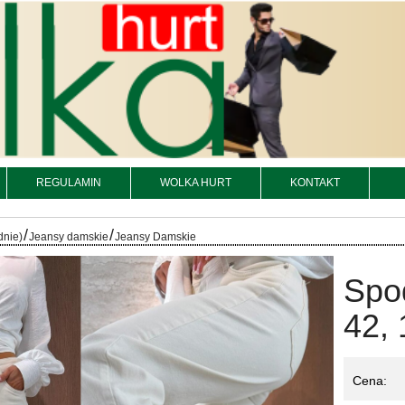
REGULAMIN
WOLKA HURT
KONTAKT
/
/
dnie)
Jeansy damskie
Jeansy Damskie
Spo
42, 
Cena: