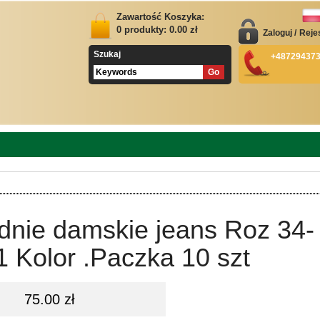
Zawartość Koszyka:
0
produkty:
0.00
zł
Zaloguj
/
Reje
Szukaj
+48729437
dnie damskie jeans Roz 34-
1 Kolor .Paczka 10 szt
75.00 zł