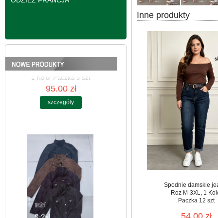
ODZIEŻ FRANCJA
Inne produkty
Kurtki damskie
skórzana Roz S-2XL,
1 Kolor Paczka 5 szt
95.00 zł
szczegóły
Spodnie damskie je
Roz M-3XL, 1 Kol
Paczka 12 szt
54.00 zł