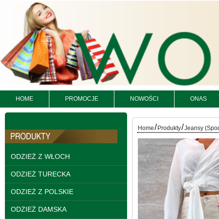
HOME
PROMOCJE
NOWOŚCI
ONAS
/
/
Home
Produkty
Jeansy (Spo
Kurtki damskie
skórzana Roz S-XL, 1
ODZIEŻ Z WŁOCH
Kolor Paczka 5 szt
95.00 zł
ODZIEŻ TURECKA
szczegóły
ODZIEŻ Z POLSKIE
ODZIEŻ DAMSKA