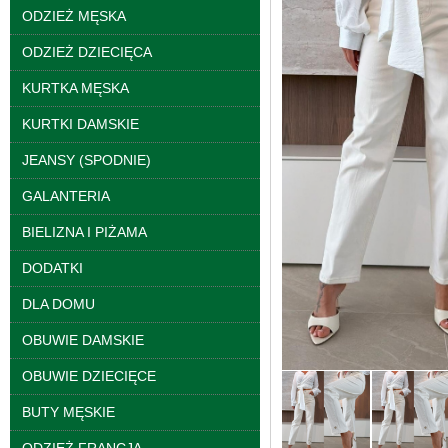
ODZIEŻ MĘSKA
ODZIEŻ DZIECIĘCA
KURTKA MĘSKA
KURTKI DAMSKIE
JEANSY (SPODNIE)
GALANTERIA
BIELIZNA I PIŻAMA
Kurtki damskie
DODATKI
skórzana Roz S-XL, 1
Kolor Paczka 5 szt
DLA DOMU
95.00 zł
szczegóły
OBUWIE DAMSKIE
OBUWIE DZIECIĘCE
BUTY MĘSKIE