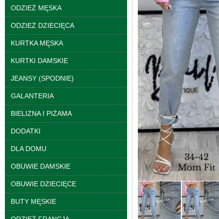
ODZIEŻ MĘSKA
ODZIEŻ DZIECIĘCA
KURTKA MĘSKA
KURTKI DAMSKIE
JEANSY (SPODNIE)
GALANTERIA
BIELIZNA I PIŻAMA
DODATKI
Spodnie damskie
jeansy Roz 25-30, 1
Kolor Paczka 10 szt
DLA DOMU
61.00 zł
OBUWIE DAMSKIE
szczegóły
OBUWIE DZIECIĘCE
BUTY MĘSKIE