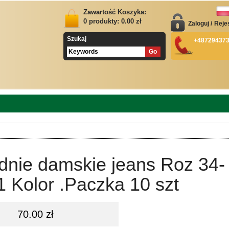
Zawartość Koszyka:
0
produkty:
0.00
zł
Zaloguj
/
Reje
Szukaj
+48729437
dnie damskie jeans Roz 34-
1 Kolor .Paczka 10 szt
70.00 zł