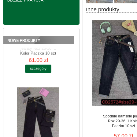
ODZIEŻ FRANCJA
Inne produkty
Spodnie damskie
jeansy Roz 25-30, 1
Kolor Paczka 10 szt
61.00 zł
szczegóły
Spodnie damskie je
Roz 29-36, 1 Kol
Paczka 10 szt
57.00 zł