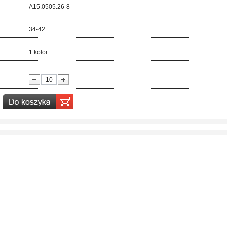
d:
A15.0505.26-8
ar:
34-42
r:
1 kolor
ć: