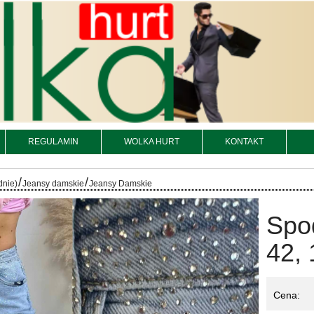
REGULAMIN
WOLKA HURT
KONTAKT
/
/
dnie)
Jeansy damskie
Jeansy Damskie
Spo
42, 
Cena: