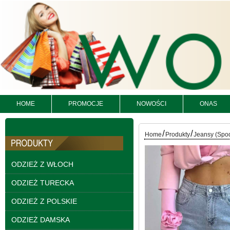
HOME
PROMOCJE
NOWOŚCI
ONAS
/
/
Home
Produkty
Jeansy (Spo
Spodnie damskie
ODZIEŻ Z WŁOCH
jeansy Roz 25-30, 1
Kolor Paczka 10 szt
ODZIEŻ TURECKA
61.00 zł
ODZIEŻ Z POLSKIE
szczegóły
ODZIEŻ DAMSKA