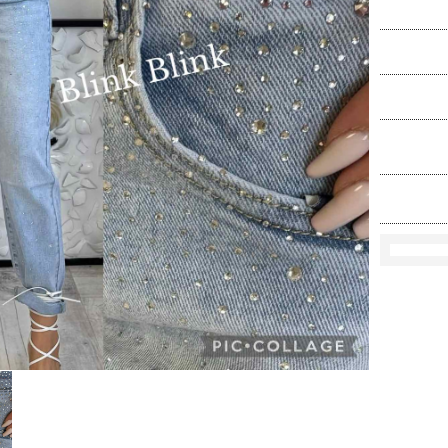
Ko
Rozmi
Kolo
loś