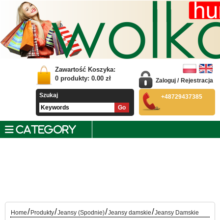
Zawartość Koszyka:
0
produkty:
0.00
zł
Zaloguj
/
Rejestracja
Szukaj
+48729437385
CATEGORY
/
/
/
/
Home
Produkty
Jeansy (Spodnie)
Jeansy damskie
Jeansy Damskie