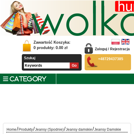
Zawartość Koszyka:
0
produkty:
0.00
zł
Zaloguj
/
Rejestracja
Szukaj
+48729437385
CATEGORY
/
/
/
/
Home
Produkty
Jeansy (Spodnie)
Jeansy damskie
Jeansy Damskie