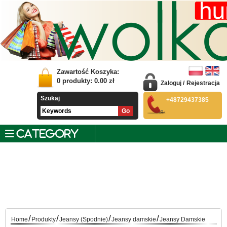
Zawartość Koszyka:
0
produkty:
0.00
zł
Zaloguj
/
Rejestracja
Szukaj
+48729437385
CATEGORY
/
/
/
/
Home
Produkty
Jeansy (Spodnie)
Jeansy damskie
Jeansy Damskie