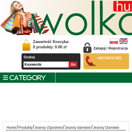
Zawartość Koszyka:
0
produkty:
0.00
zł
Zaloguj
/
Rejestracja
Szukaj
+48729437385
CATEGORY
/
/
/
/
Home
Produkty
Jeansy (Spodnie)
Jeansy damskie
Jeansy Damskie