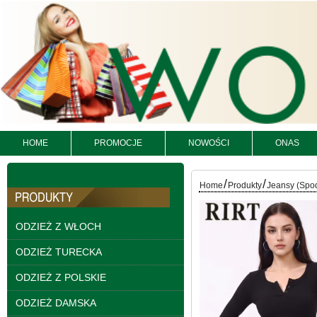
HOME
PROMOCJE
NOWOŚCI
ONAS
/
/
Home
Produkty
Jeansy (Spo
Spodnie damskie
jeansy Roz 25-30, 1
Kolor Paczka 10 szt
ODZIEŻ Z WŁOCH
61.00 zł
ODZIEŻ TURECKA
szczegóły
ODZIEŻ Z POLSKIE
ODZIEŻ DAMSKA