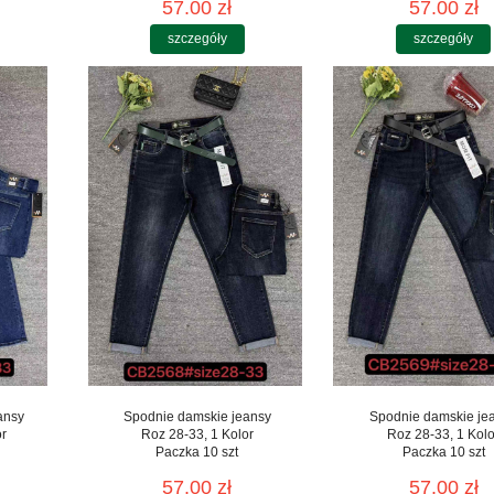
57.00 zł
57.00 zł
szczegóły
szczegóły
ansy
Spodnie damskie jeansy
Spodnie damskie je
or
Roz 28-33, 1 Kolor
Roz 28-33, 1 Kolo
Paczka 10 szt
Paczka 10 szt
57.00 zł
57.00 zł