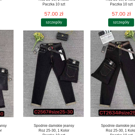
Paczka 10 szt
Paczka 10 szt
57.00 zł
57.00 zł
szczegóły
szczegóły
ansy
Spodnie damskie jeansy
Spodnie damskie je
or
Roz 25-30, 1 Kolor
Roz 25-30, 1 Kolo