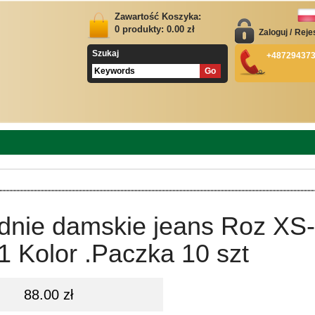
Zawartość Koszyka:
0
produkty:
0.00
zł
Zaloguj
/
Reje
Szukaj
+48729437
dnie damskie jeans Roz XS-
1 Kolor .Paczka 10 szt
88.00 zł