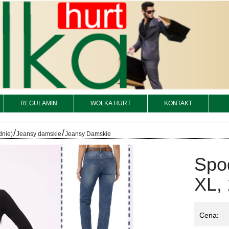
REGULAMIN
WOLKA HURT
KONTAKT
/
/
dnie)
Jeansy damskie
Jeansy Damskie
Spo
XL, 
Cena: