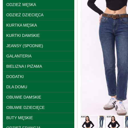
ODZIEŻ MĘSKA
ODZIEŻ DZIECIĘCA
KURTKA MĘSKA
KURTKI DAMSKIE
JEANSY (SPODNIE)
GALANTERIA
BIELIZNA I PIŻAMA
Spodnie damskie
jeansy Roz 25-30, 1
Kolor Paczka 10 szt
DODATKI
61.00 zł
DLA DOMU
szczegóły
OBUWIE DAMSKIE
OBUWIE DZIECIĘCE
BUTY MĘSKIE