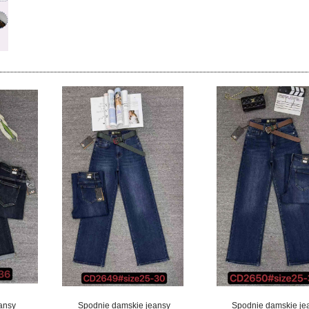
ansy
Spodnie damskie jeansy
Spodnie damskie je