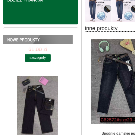
ODZIEŻ FRANCJA
Inne produkty
Spodnie damskie
jeansy Roz 25-30, 1
Kolor Paczka 10 szt
61.00 zł
szczegóły
Spodnie damskie je