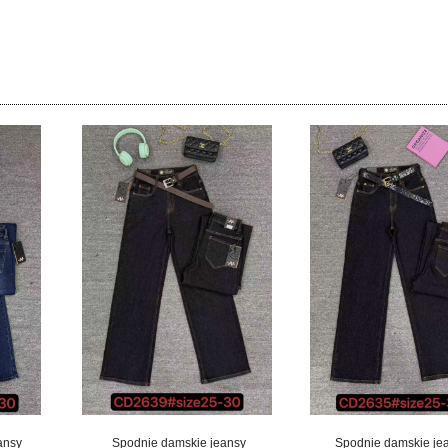
ansy
Spodnie damskie jeansy
Spodnie damskie je