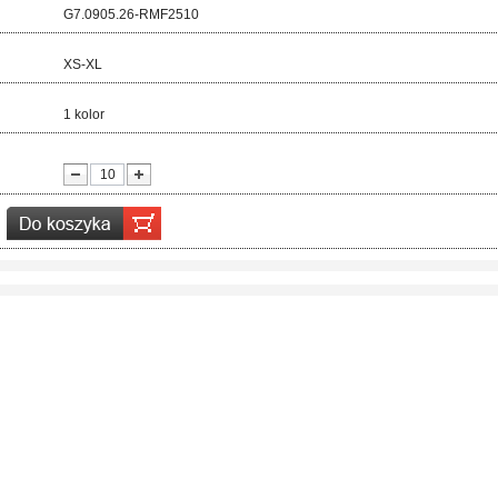
d:
G7.0905.26-RMF2510
ar:
XS-XL
r:
1 kolor
ć: