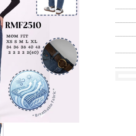
Ko
Rozmi
Kolo
loś