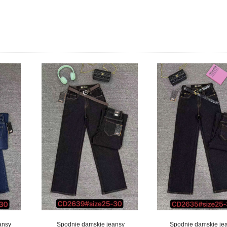
ansy
Spodnie damskie jeansy
Spodnie damskie je