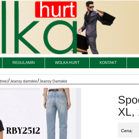
REGULAMIN
WOLKA HURT
KONTAKT
/
/
dnie)
Jeansy damskie
Jeansy Damskie
Spo
XL, 
Cena: