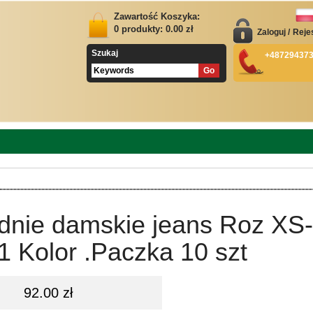
Zawartość Koszyka:
0
produkty:
0.00
zł
Zaloguj
/
Reje
Szukaj
+48729437
dnie damskie jeans Roz XS-
1 Kolor .Paczka 10 szt
92.00 zł