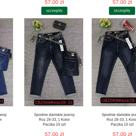
57.00 zł
57.00 zł
szczegóły
szczegóły
ansy
Spodnie damskie jeansy
Spodnie damskie je
or
Roz 28-33, 1 Kolor
Roz 28-33, 1 Kolo
Paczka 10 szt
Paczka 10 szt
57.00 zł
57.00 zł