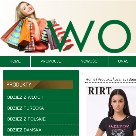
Spodnie damskie
jeansy Roz 29-36, 1
Kolor Paczka 10 szt
57.00 zł
szczegóły
HOME
PROMOCJE
NOWOŚCI
ONAS
/
/
Home
Produkty
Jeansy (Spo
ODZIEŻ Z WŁOCH
ODZIEŻ TURECKA
ODZIEŻ Z POLSKIE
ODZIEŻ DAMSKA
Spodnie damskie