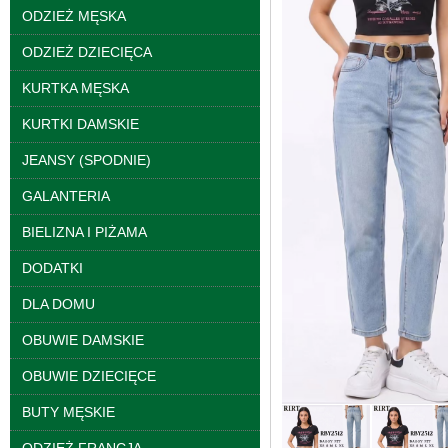
jeansy Roz 25-30, 1
ODZIEŻ MĘSKA
Kolor Paczka 10 szt
61.00 zł
ODZIEŻ DZIECIĘCA
szczegóły
KURTKA MĘSKA
KURTKI DAMSKIE
JEANSY (SPODNIE)
GALANTERIA
BIELIZNA I PIŻAMA
DODATKI
DLA DOMU
OBUWIE DAMSKIE
OBUWIE DZIECIĘCE
Spodnie damskie
jeansy Roz 25-30, 1
BUTY MĘSKIE
Kolor Paczka 10 szt
61.00 zł