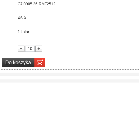
d:
G7.0905.26-RMF2512
ar:
XS-XL
r:
1 kolor
ć: