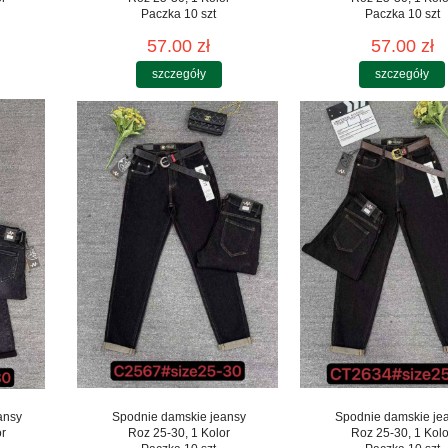
Paczka 10 szt
Paczka 10 szt
57.00 zł
57.00 zł
szczegóły
szczegóły
ansy
Spodnie damskie jeansy
Spodnie damskie je
or
Roz 25-30, 1 Kolor
Roz 25-30, 1 Kolo