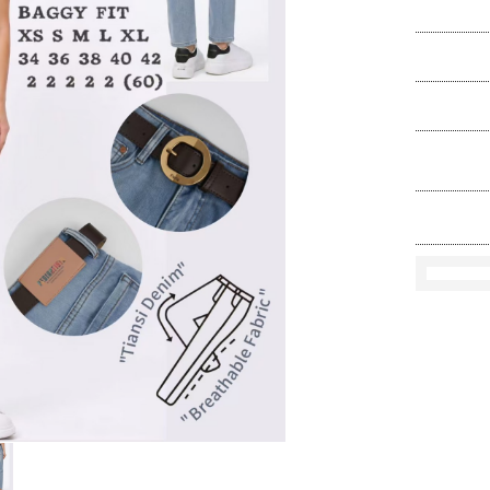
Ko
Rozmi
Kolo
loś