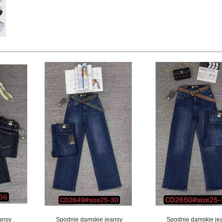
ansy
Spodnie damskie jeansy
Spodnie damskie je