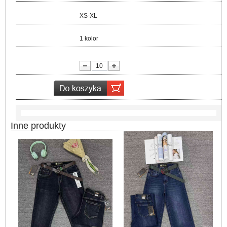
Rozmiar:
XS-XL
Kolor:
1 kolor
lość:
Inne produkty