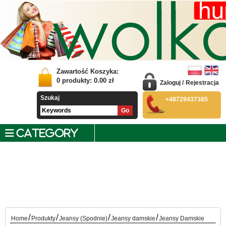
Zawartość Koszyka:
0
produkty:
0.00
zł
Zaloguj
/
Rejestracja
Szukaj
+48729437385
CATEGORY
/
/
/
/
Home
Produkty
Jeansy (Spodnie)
Jeansy damskie
Jeansy Damskie