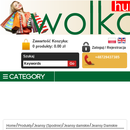
Zawartość Koszyka:
0
produkty:
0.00
zł
Zaloguj
/
Rejestracja
Szukaj
+48729437385
CATEGORY
/
/
/
/
Home
Produkty
Jeansy (Spodnie)
Jeansy damskie
Jeansy Damskie