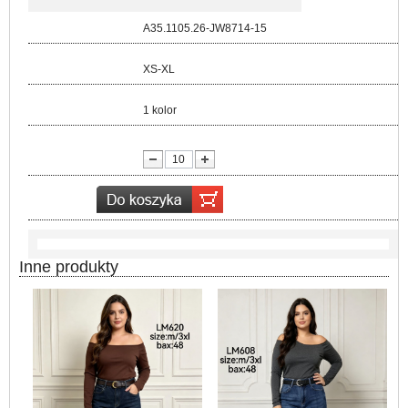
Kod:
A35.1105.26-JW8714-15
Rozmiar:
XS-XL
Kolor:
1 kolor
lość:
Inne produkty