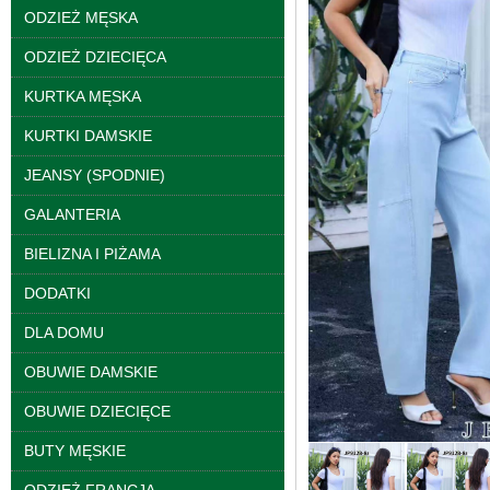
ODZIEŻ MĘSKA
ODZIEŻ DZIECIĘCA
KURTKA MĘSKA
KURTKI DAMSKIE
JEANSY (SPODNIE)
GALANTERIA
Spodnie damskie
BIELIZNA I PIŻAMA
jeansy Roz 25-30, 1
Kolor Paczka 10 szt
DODATKI
61.00 zł
szczegóły
DLA DOMU
OBUWIE DAMSKIE
OBUWIE DZIECIĘCE
BUTY MĘSKIE