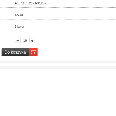
d:
A35.1105.26-JP9128-8
ar:
XS-XL
r:
1 kolor
ć: