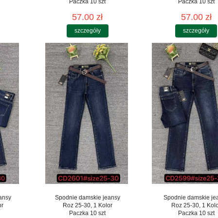
Paczka 10 szt
Paczka 10 szt
57.00 zł
57.00 zł
szczegóły
szczegóły
ansy
Spodnie damskie jeansy
Spodnie damskie je
or
Roz 25-30, 1 Kolor
Roz 25-30, 1 Kol
Paczka 10 szt
Paczka 10 szt