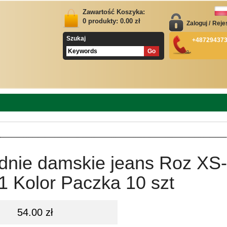
Zawartość Koszyka:
0
produkty:
0.00
zł
Zaloguj
/
Reje
Szukaj
+48729437
dnie damskie jeans Roz XS-
1 Kolor Paczka 10 szt
54.00 zł