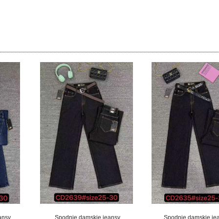
ansy
Spodnie damskie jeansy
Spodnie damskie je