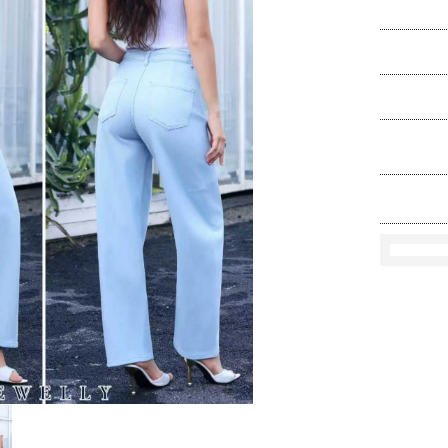
Ko
Rozmi
Kolo
loś