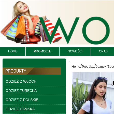
HOME
PROMOCJE
NOWOŚCI
ONAS
/
/
Spodnie damskie
Home
Produkty
Jeansy (Spo
jeansy Roz 25-30, 1
Kolor Paczka 10 szt
61.00 zł
ODZIEŻ Z WŁOCH
szczegóły
ODZIEŻ TURECKA
ODZIEŻ Z POLSKIE
ODZIEŻ DAMSKA