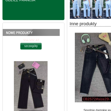
ODZIEŻ FRANCJA
Inne produkty
Spodnie damskie
jeansy Roz 25-30, 1
Kolor Paczka 10 szt
61.00 zł
szczegóły
Spodnie damskie je