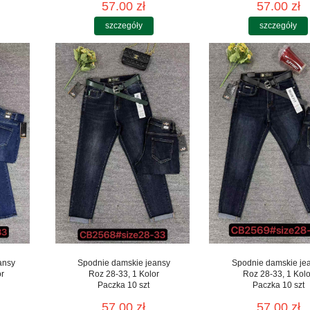
57.00 zł
57.00 zł
szczegóły
szczegóły
ansy
Spodnie damskie jeansy
Spodnie damskie je
or
Roz 28-33, 1 Kolor
Roz 28-33, 1 Kolo
Paczka 10 szt
Paczka 10 szt
57.00 zł
57.00 zł