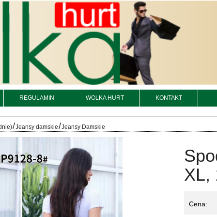
REGULAMIN
WOLKA HURT
KONTAKT
/
/
dnie)
Jeansy damskie
Jeansy Damskie
Spo
XL, 
Cena: