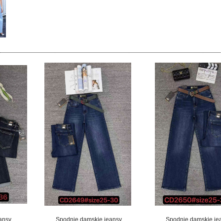
ansy
Spodnie damskie jeansy
Spodnie damskie je