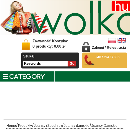
Zawartość Koszyka:
0
produkty:
0.00
zł
Zaloguj
/
Rejestracja
Szukaj
+48729437385
CATEGORY
/
/
/
/
Home
Produkty
Jeansy (Spodnie)
Jeansy damskie
Jeansy Damskie