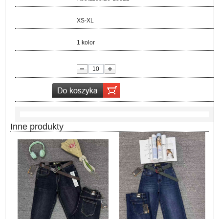
Rozmiar:
XS-XL
Kolor:
1 kolor
lość:
Inne produkty