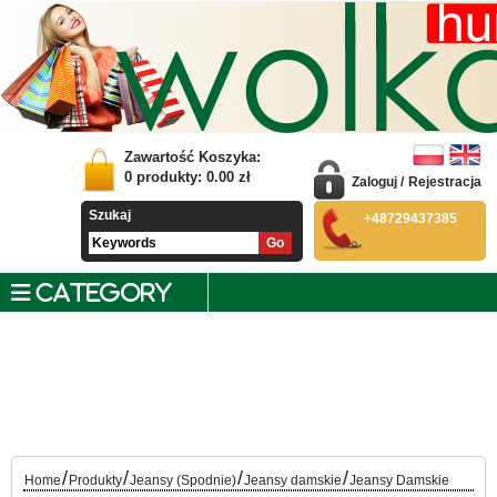
Zawartość Koszyka:
0
produkty:
0.00
zł
Zaloguj
/
Rejestracja
Szukaj
+48729437385
CATEGORY
/
/
/
/
Home
Produkty
Jeansy (Spodnie)
Jeansy damskie
Jeansy Damskie