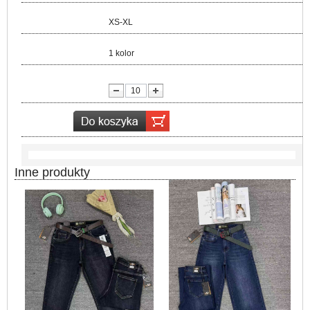
Rozmiar:
XS-XL
Kolor:
1 kolor
lość:
Inne produkty