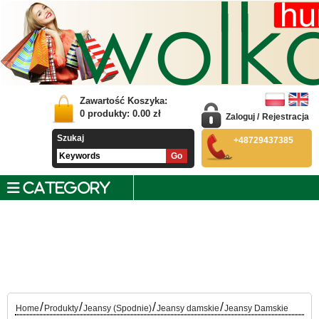
Zawartość Koszyka:
0
produkty:
0.00
zł
Zaloguj
/
Rejestracja
Szukaj
+48729437385
CATEGORY
/
/
/
/
Home
Produkty
Jeansy (Spodnie)
Jeansy damskie
Jeansy Damskie