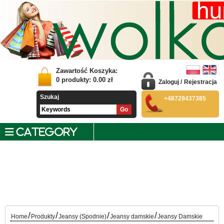
Zawartość Koszyka:
0
produkty:
0.00
zł
Zaloguj
/
Rejestracja
Szukaj
+48729437385
CATEGORY
/
/
/
/
Home
Produkty
Jeansy (Spodnie)
Jeansy damskie
Jeansy Damskie