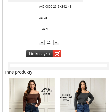
Kod:
A45.0805.26-SK392-4B
Rozmiar:
XS-XL
Kolor:
1 kolor
lość:
Inne produkty