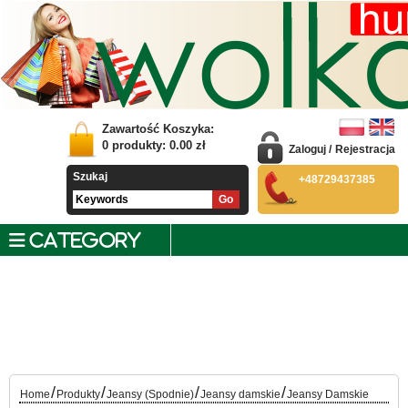
Zawartość Koszyka:
0
produkty:
0.00
zł
Zaloguj
/
Rejestracja
Szukaj
+48729437385
CATEGORY
/
/
/
/
Home
Produkty
Jeansy (Spodnie)
Jeansy damskie
Jeansy Damskie