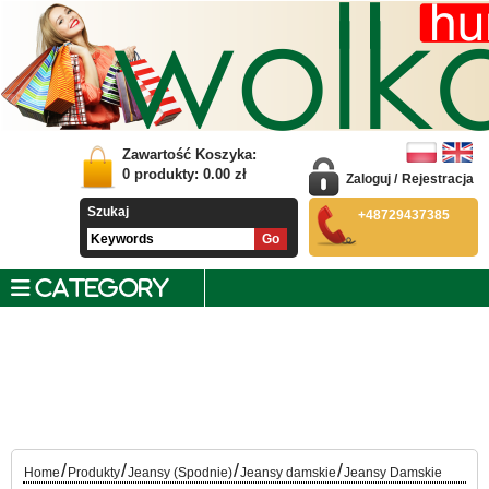
Zawartość Koszyka:
0
produkty:
0.00
zł
Zaloguj
/
Rejestracja
Szukaj
+48729437385
CATEGORY
/
/
/
/
Home
Produkty
Jeansy (Spodnie)
Jeansy damskie
Jeansy Damskie