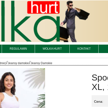
REGULAMIN
WOLKA HURT
KONTAKT
/
/
dnie)
Jeansy damskie
Jeansy Damskie
Spo
XL, 
Cena: