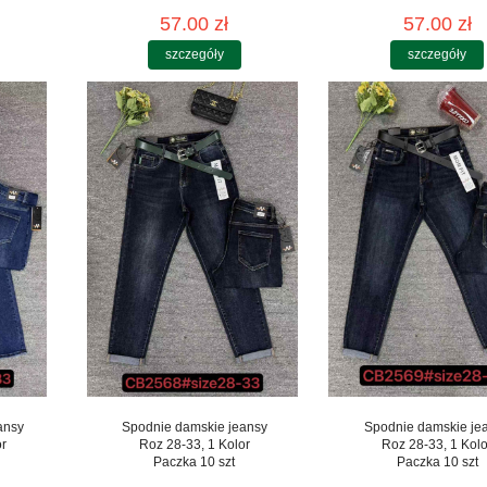
57.00 zł
57.00 zł
szczegóły
szczegóły
ansy
Spodnie damskie jeansy
Spodnie damskie je
or
Roz 28-33, 1 Kolor
Roz 28-33, 1 Kolo
Paczka 10 szt
Paczka 10 szt