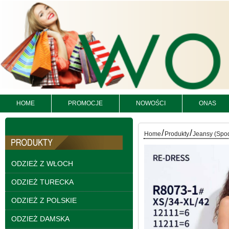
HOME
PROMOCJE
NOWOŚCI
ONAS
/
/
Spodnie damskie
Home
Produkty
Jeansy (Spo
jeansy Roz 25-30, 1
Kolor Paczka 10 szt
61.00 zł
ODZIEŻ Z WŁOCH
szczegóły
ODZIEŻ TURECKA
ODZIEŻ Z POLSKIE
ODZIEŻ DAMSKA