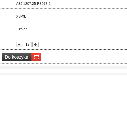
d:
A35.1207.25-R8073-1
ar:
XS-XL
r:
1 kolor
ć: