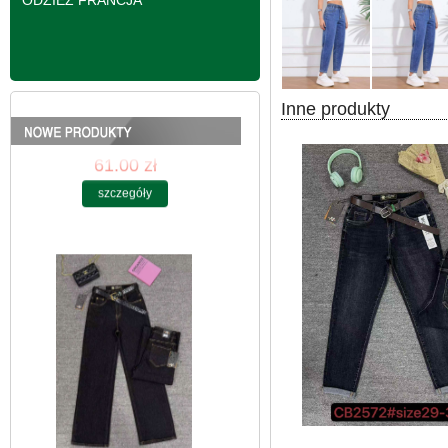
ODZIEŻ FRANCJA
Inne produkty
Spodnie damskie
jeansy Roz 25-30, 1
Kolor Paczka 10 szt
61.00 zł
szczegóły