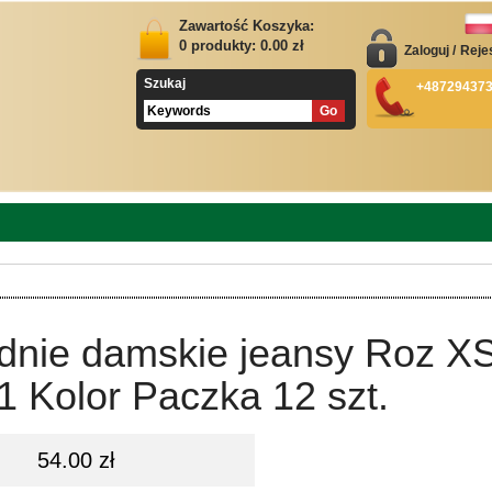
Zawartość Koszyka:
0
produkty:
0.00
zł
Zaloguj
/
Reje
Szukaj
+48729437
dnie damskie jeansy Roz XS
1 Kolor Paczka 12 szt.
54.00 zł