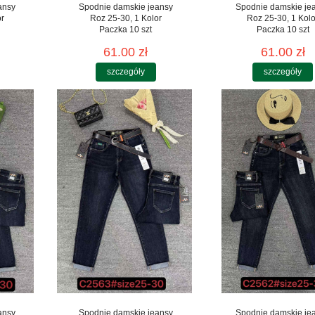
ansy
Spodnie damskie jeansy
Spodnie damskie je
or
Roz 25-30, 1 Kolor
Roz 25-30, 1 Kolo
Paczka 10 szt
Paczka 10 szt
61.00 zł
61.00 zł
szczegóły
szczegóły
ansy
Spodnie damskie jeansy
Spodnie damskie je