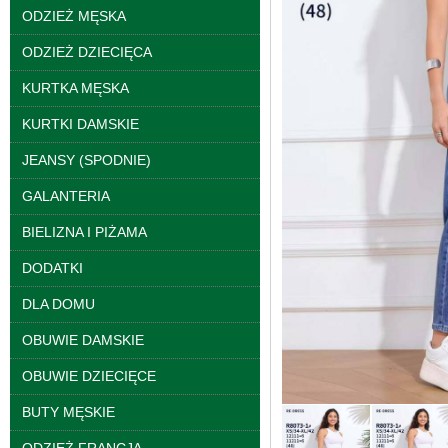
ODZIEŻ MĘSKA
ODZIEŻ DZIECIĘCA
KURTKA MĘSKA
KURTKI DAMSKIE
JEANSY (SPODNIE)
GALANTERIA
Spodnie damskie
BIELIZNA I PIŻAMA
jeansy Roz 25-30, 1
Kolor Paczka 10 szt
DODATKI
61.00 zł
szczegóły
DLA DOMU
OBUWIE DAMSKIE
OBUWIE DZIECIĘCE
BUTY MĘSKIE