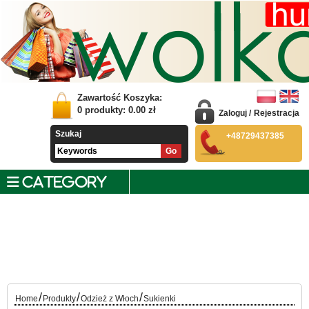
Zawartość Koszyka:
0
produkty:
0.00
zł
Zaloguj
/
Rejestracja
Szukaj
+48729437385
CATEGORY
/
/
/
Home
Produkty
Odzież z Włoch
Sukienki