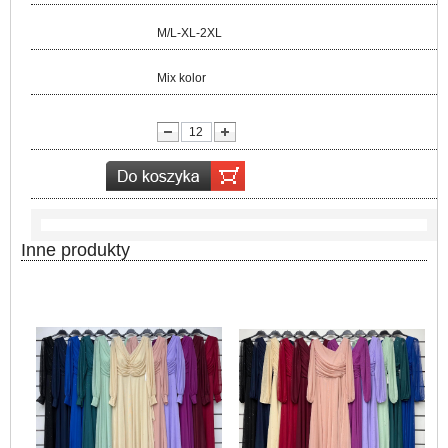
Rozmiar:
M/L-XL-2XL
Kolor:
Mix kolor
lość:
Inne produkty