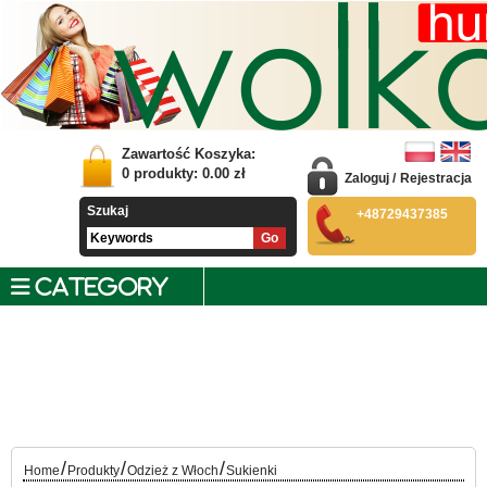
Zawartość Koszyka:
0
produkty:
0.00
zł
Zaloguj
/
Rejestracja
Szukaj
+48729437385
CATEGORY
/
/
/
Home
Produkty
Odzież z Włoch
Sukienki