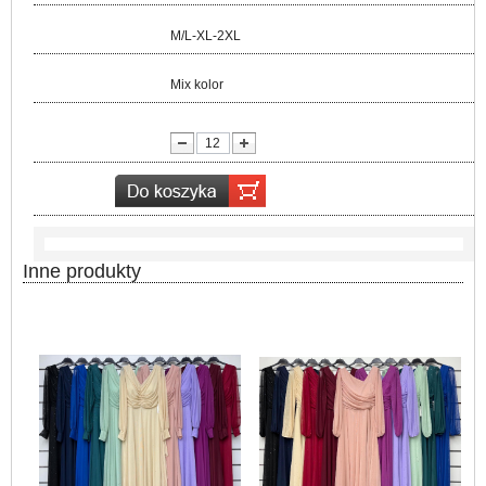
Rozmiar:
M/L-XL-2XL
Kolor:
Mix kolor
lość:
Inne produkty