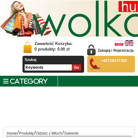
Zawartość Koszyka:
0
produkty:
0.00
zł
Zaloguj
/
Rejestracja
Szukaj
+48729437385
CATEGORY
/
/
/
Home
Produkty
Odzież z Włoch
Sukienki