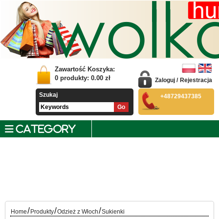
Zawartość Koszyka:
0
produkty:
0.00
zł
Zaloguj
/
Rejestracja
Szukaj
+48729437385
CATEGORY
/
/
/
Home
Produkty
Odzież z Włoch
Sukienki