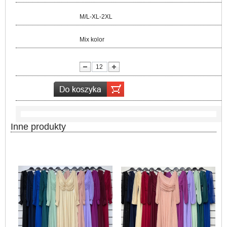
Rozmiar:
M/L-XL-2XL
Kolor:
Mix kolor
lość:
Inne produkty