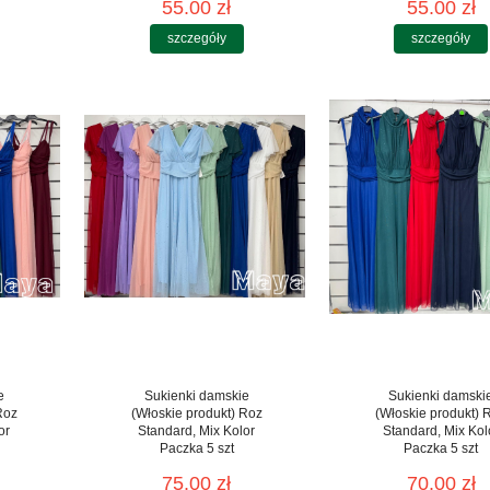
55.00 zł
55.00 zł
szczegóły
szczegóły
e
Sukienki damskie
Sukienki damski
Roz
(Włoskie produkt) Roz
(Włoskie produkt) 
or
Standard, Mix Kolor
Standard, Mix Kol
Paczka 5 szt
Paczka 5 szt
75.00 zł
70.00 zł