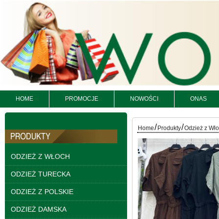
HOME
PROMOCJE
NOWOŚCI
ONAS
/
/
Kurtki damskie
Home
Produkty
Odzież z Wł
skórzana Roz S-XL, 1
Kolor Paczka 5 szt
95.00 zł
ODZIEŻ Z WŁOCH
szczegóły
ODZIEŻ TURECKA
ODZIEŻ Z POLSKIE
ODZIEŻ DAMSKA