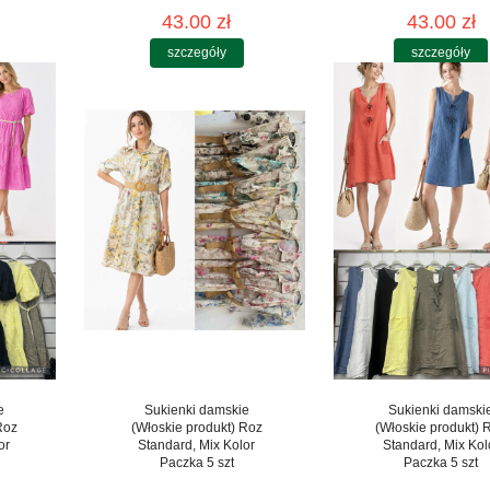
43.00 zł
43.00 zł
szczegóły
szczegóły
e
Sukienki damskie
Sukienki damski
Roz
(Włoskie produkt) Roz
(Włoskie produkt) 
or
Standard, Mix Kolor
Standard, Mix Kol
Paczka 5 szt
Paczka 5 szt