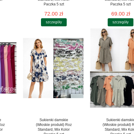
Paczka 5 szt
Paczka 5 szt
72.00 zł
69.00 zł
szczegóły
szczegóły
e
Sukienki damskie
Sukienki damski
Roz
(Włoskie produkt) Roz
(Włoskie produkt) 
or
Standard, Mix Kolor
Standard, Mix Kol