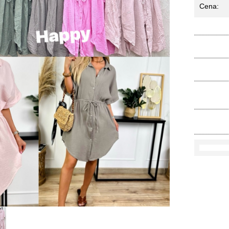
Cena:
Ko
Rozmi
Kolo
loś