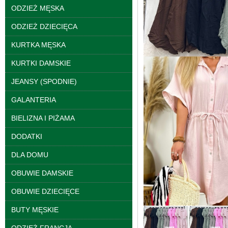
ODZIEŻ MĘSKA
ODZIEŻ DZIECIĘCA
KURTKA MĘSKA
KURTKI DAMSKIE
JEANSY (SPODNIE)
GALANTERIA
Kurtki damskie
skórzana Roz S-XL, 1
BIELIZNA I PIŻAMA
Kolor Paczka 5 szt
95.00 zł
DODATKI
szczegóły
DLA DOMU
OBUWIE DAMSKIE
OBUWIE DZIECIĘCE
BUTY MĘSKIE