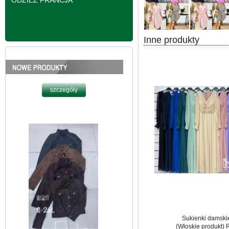
ODZIEŻ FRANCJA
Inne produkty
Kurtki damskie
skórzana Roz S-2XL,
1 Kolor Paczka 5 szt
95.00 zł
szczegóły
Sukienki damski
(Włoskie produkt) 