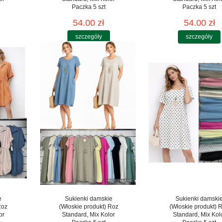
Paczka 5 szt
Paczka 5 szt
54.00 zł
54.00 zł
szczegóły
szczegóły
e
Sukienki damskie
Sukienki damski
Roz
(Włoskie produkt) Roz
(Włoskie produkt) 
or
Standard, Mix Kolor
Standard, Mix Kol