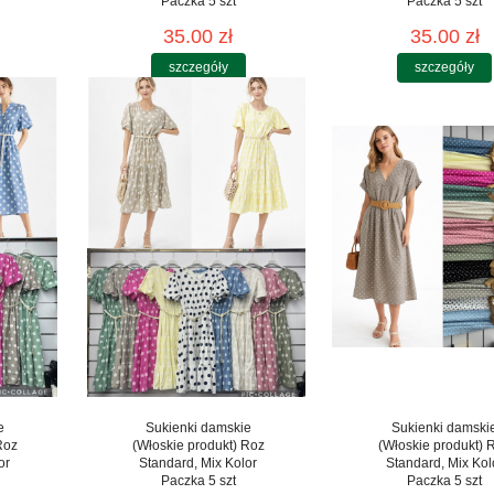
Paczka 5 szt
Paczka 5 szt
35.00 zł
35.00 zł
szczegóły
szczegóły
e
Sukienki damskie
Sukienki damski
Roz
(Włoskie produkt) Roz
(Włoskie produkt) 
or
Standard, Mix Kolor
Standard, Mix Kol
Paczka 5 szt
Paczka 5 szt