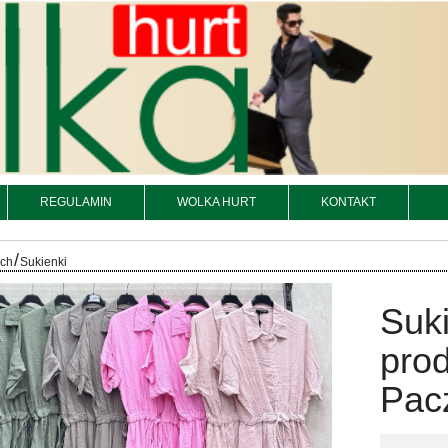
REGULAMIN
WOLKA HURT
KONTAKT
/
och
Sukienki
Suk
prod
Pacz