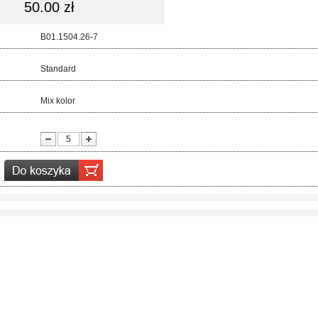
50.00 zł
d:
B01.1504.26-7
ar:
Standard
r:
Mix kolor
ć: