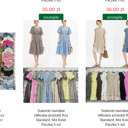
Paczka 5 szt
Paczka 5 szt
35.00 zł
36.00 zł
szczegóły
szczegóły
e
Sukienki damskie
Sukienki damski
Roz
(Włoskie produkt) Roz
(Włoskie produkt) 
or
Standard, Mix Kolor
Standard, Mix Kol
Paczka 5 szt
Paczka 5 szt