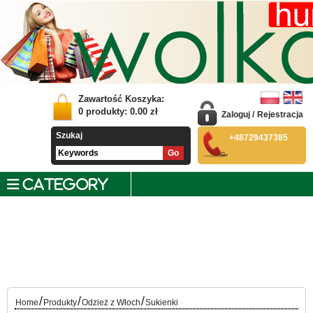
Zawartość Koszyka:
0
produkty:
0.00
zł
Zaloguj
/
Rejestracja
Szukaj
+48729437385
CATEGORY
/
/
/
Home
Produkty
Odzież z Włoch
Sukienki