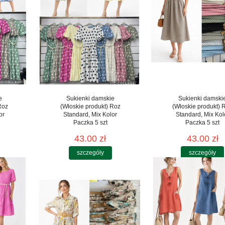
e
Sukienki damskie
Sukienki damski
Roz
(Włoskie produkt) Roz
(Włoskie produkt) 
or
Standard, Mix Kolor
Standard, Mix Kol
Paczka 5 szt
Paczka 5 szt
43.00 zł
43.00 zł
szczegóły
szczegóły