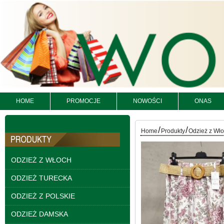
HOME
PROMOCJE
NOWOŚCI
ONAS
Kurtki damskie
/
/
skórzana Roz S-XL, 1
Home
Produkty
Odzież z Wł
Kolor Paczka 5 szt
95.00 zł
ODZIEŻ Z WŁOCH
szczegóły
ODZIEŻ TURECKA
ODZIEŻ Z POLSKIE
ODZIEŻ DAMSKA