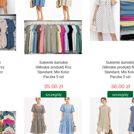
e
Sukienki damskie
Sukienki damski
Roz
(Włoskie produkt) Roz
(Włoskie produkt) 
or
Standard, Mix Kolor
Standard, Mix Kol
Paczka 5 szt
Paczka 5 szt
35.00 zł
36.00 zł
szczegóły
szczegóły