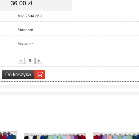
36.00 zł
d:
A18.2504.26-1
ar:
Standard
r:
Mix kolor
ć: