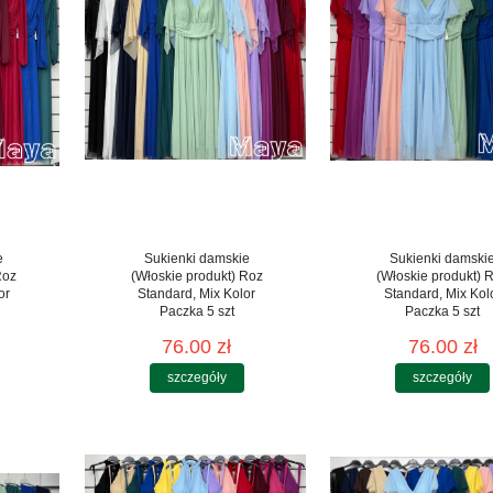
e
Sukienki damskie
Sukienki damski
Roz
(Włoskie produkt) Roz
(Włoskie produkt) 
or
Standard, Mix Kolor
Standard, Mix Kol
Paczka 5 szt
Paczka 5 szt
76.00 zł
76.00 zł
szczegóły
szczegóły