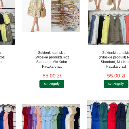
e
Sukienki damskie
Sukienki damski
Roz
(Włoskie produkt) Roz
(Włoskie produkt) 
or
Standard, Mix Kolor
Standard, Mix Kol
Paczka 5 szt
Paczka 5 szt
55.00 zł
55.00 zł
szczegóły
szczegóły