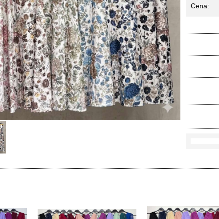
Cena:
Ko
Rozmi
Kolo
loś