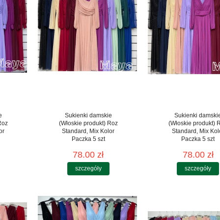
e
Sukienki damskie
Sukienki damski
Roz
(Włoskie produkt) Roz
(Włoskie produkt) 
or
Standard, Mix Kolor
Standard, Mix Kol
Paczka 5 szt
Paczka 5 szt
78.00 zł
78.00 zł
szczegóły
szczegóły