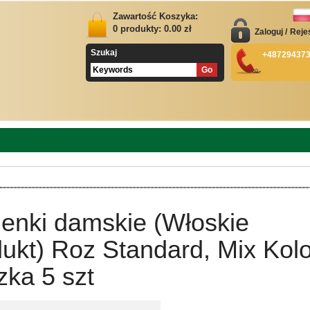
Zawartość Koszyka:
0
produkty:
0.00
zł
Zaloguj
/
Reje
Szukaj
+48729437
ienki damskie (Włoskie
ukt) Roz Standard, Mix Kolo
ka 5 szt