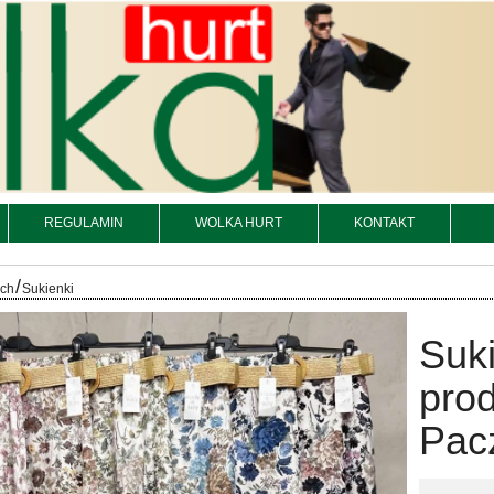
REGULAMIN
WOLKA HURT
KONTAKT
/
och
Sukienki
Suk
prod
Pacz