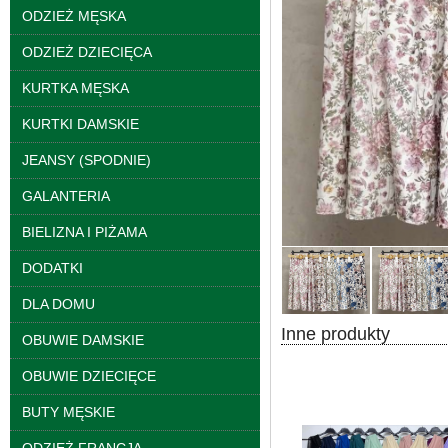
ODZIEŻ MĘSKA
ODZIEŻ DZIECIĘCA
KURTKA MĘSKA
KURTKI DAMSKIE
JEANSY (SPODNIE)
GALANTERIA
Kurtki damskie
skórzana Roz S-XL, 1
BIELIZNA I PIŻAMA
Kolor Paczka 5 szt
95.00 zł
DODATKI
szczegóły
DLA DOMU
Inne produkty
OBUWIE DAMSKIE
OBUWIE DZIECIĘCE
BUTY MĘSKIE