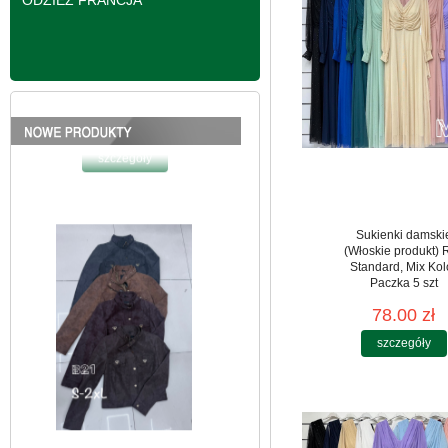
ODZIEŻ FRANCJA
Kurtki damskie
skórzana Roz S-2XL,
1 Kolor Paczka 5 szt
95.00 zł
Sukienki damski
szczegóły
(Włoskie produkt) 
Standard, Mix Kol
Paczka 5 szt
78.00 zł
szczegóły