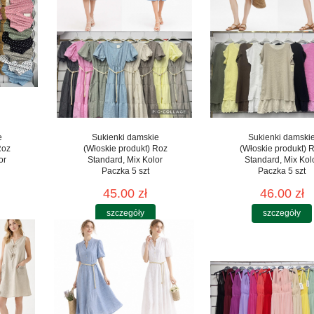
e
Sukienki damskie
Sukienki damski
Roz
(Włoskie produkt) Roz
(Włoskie produkt) 
or
Standard, Mix Kolor
Standard, Mix Kol
Paczka 5 szt
Paczka 5 szt
45.00 zł
46.00 zł
szczegóły
szczegóły