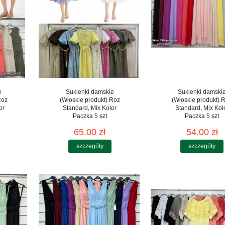
e
Sukienki damskie
Sukienki damski
Roz
(Włoskie produkt) Roz
(Włoskie produkt) 
or
Standard, Mix Kolor
Standard, Mix Kol
Paczka 5 szt
Paczka 5 szt
65.00 zł
54.00 zł
szczegóły
szczegóły