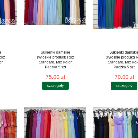
e
Sukienki damskie
Sukienki damski
Roz
(Włoskie produkt) Roz
(Włoskie produkt) 
or
Standard, Mix Kolor
Standard, Mix Kol
Paczka 5 szt
Paczka 5 szt
75.00 zł
70.00 zł
szczegóły
szczegóły