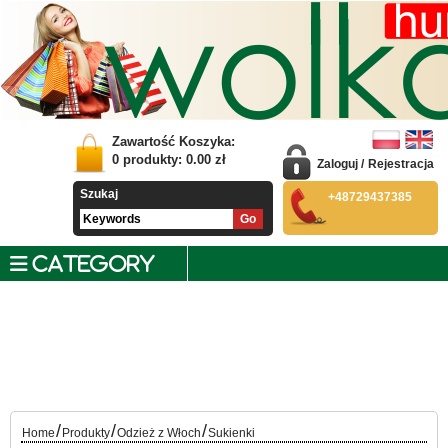
Zawartość Koszyka:
0
produkty:
0.00
zł
Zaloguj
/
Rejestracja
Szukaj
+48729437385
CATEGORY
/
/
/
Home
Produkty
Odzież z Włoch
Sukienki