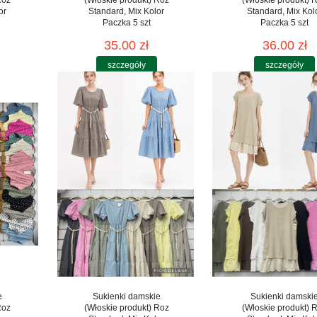
or
Standard, Mix Kolor
Standard, Mix Kol
Paczka 5 szt
Paczka 5 szt
35.00 zł
36.00 zł
szczegóły
szczegóły
e
Sukienki damskie
Sukienki damski
Roz
(Włoskie produkt) Roz
(Włoskie produkt) 