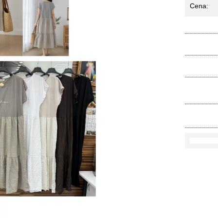
Cena:
Ko
Rozmi
Kolo
loś