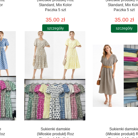
or
Standard, Mix Kolor
Standard, Mix Kol
Paczka 5 szt
Paczka 5 szt
35.00 zł
35.00 zł
szczegóły
szczegóły
e
Sukienki damskie
Sukienki damski
Roz
(Włoskie produkt) Roz
(Włoskie produkt) 