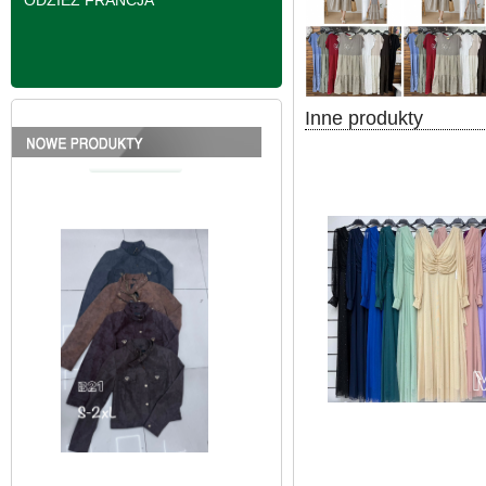
ODZIEŻ FRANCJA
Inne produkty
Kurtki damskie
skórzana Roz S-2XL,
1 Kolor Paczka 5 szt
95.00 zł
szczegóły