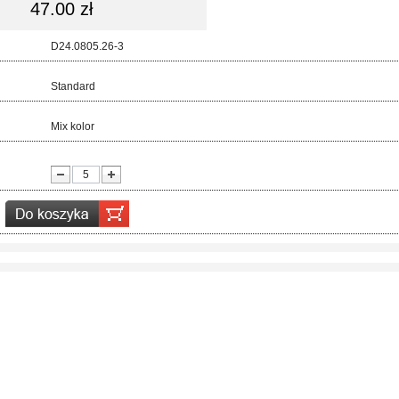
47.00 zł
d:
D24.0805.26-3
ar:
Standard
r:
Mix kolor
ć: