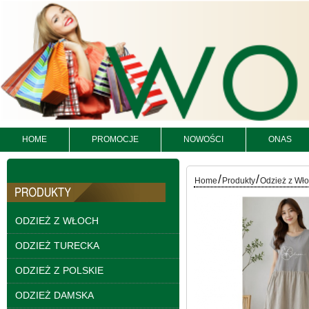
HOME
PROMOCJE
NOWOŚCI
ONAS
Kurtki damskie
skórzana Roz S-XL, 1
/
/
Kolor Paczka 5 szt
Home
Produkty
Odzież z Wł
95.00 zł
szczegóły
ODZIEŻ Z WŁOCH
ODZIEŻ TURECKA
ODZIEŻ Z POLSKIE
ODZIEŻ DAMSKA