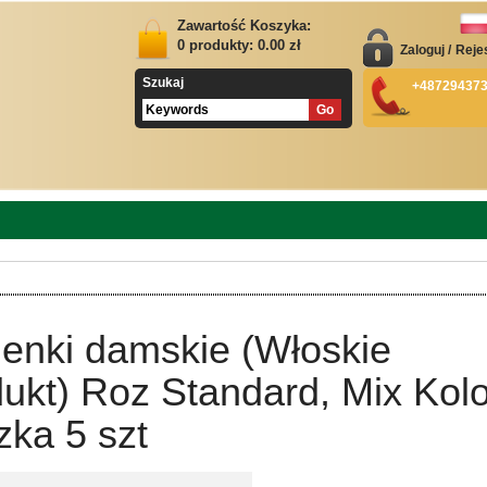
Zawartość Koszyka:
0
produkty:
0.00
zł
Zaloguj
/
Reje
Szukaj
+48729437
ienki damskie (Włoskie
ukt) Roz Standard, Mix Kolo
ka 5 szt