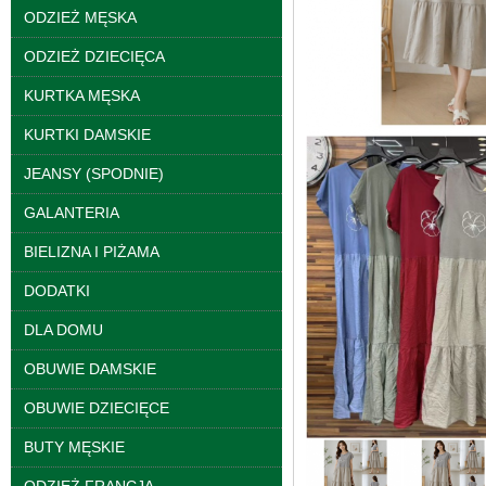
ODZIEŻ MĘSKA
ODZIEŻ DZIECIĘCA
KURTKA MĘSKA
KURTKI DAMSKIE
JEANSY (SPODNIE)
Kurtki damskie
GALANTERIA
skórzana Roz S-XL, 1
Kolor Paczka 5 szt
BIELIZNA I PIŻAMA
95.00 zł
szczegóły
DODATKI
DLA DOMU
OBUWIE DAMSKIE
OBUWIE DZIECIĘCE
BUTY MĘSKIE