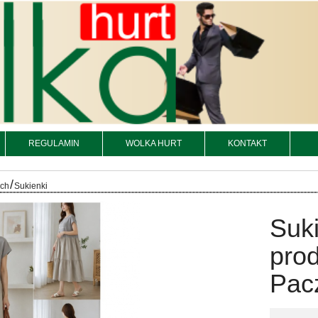
REGULAMIN
WOLKA HURT
KONTAKT
/
och
Sukienki
Suk
prod
Pacz