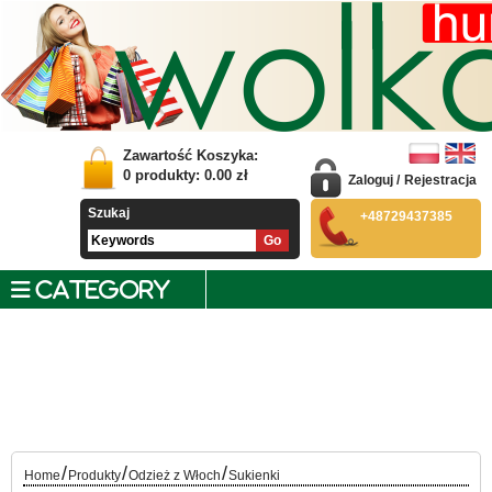
Zawartość Koszyka:
0
produkty:
0.00
zł
Zaloguj
/
Rejestracja
Szukaj
+48729437385
CATEGORY
/
/
/
Home
Produkty
Odzież z Włoch
Sukienki