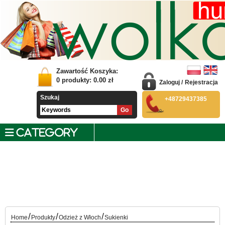
Zawartość Koszyka:
0
produkty:
0.00
zł
Zaloguj
/
Rejestracja
Szukaj
+48729437385
CATEGORY
/
/
/
Home
Produkty
Odzież z Włoch
Sukienki