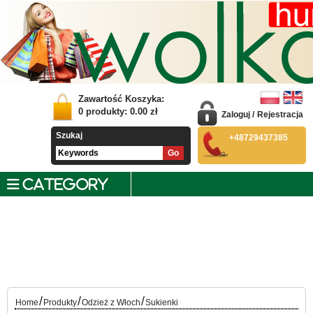
Zawartość Koszyka:
0
produkty:
0.00
zł
Zaloguj
/
Rejestracja
Szukaj
+48729437385
CATEGORY
/
/
/
Home
Produkty
Odzież z Włoch
Sukienki