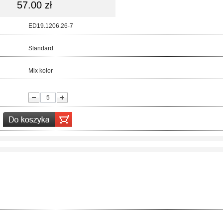
57.00 zł
d:
ED19.1206.26-7
ar:
Standard
r:
Mix kolor
ć: