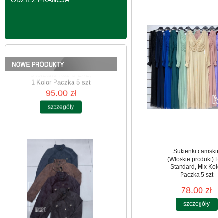
ODZIEŻ FRANCJA
Kurtki damskie
skórzana Roz S-2XL,
1 Kolor Paczka 5 szt
95.00 zł
szczegóły
Sukienki damski
(Włoskie produkt) 
Standard, Mix Kol
Paczka 5 szt
78.00 zł
szczegóły