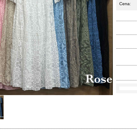
Cena:
Ko
Rozmi
Kolo
loś