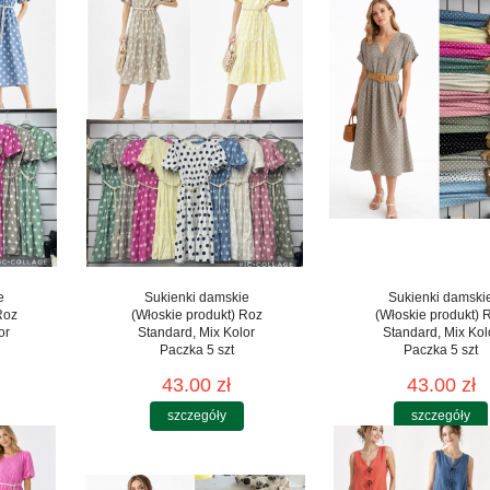
e
Sukienki damskie
Sukienki damski
Roz
(Włoskie produkt) Roz
(Włoskie produkt) 
or
Standard, Mix Kolor
Standard, Mix Kol
Paczka 5 szt
Paczka 5 szt
43.00 zł
43.00 zł
szczegóły
szczegóły