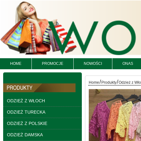
HOME
PROMOCJE
NOWOŚCI
ONAS
/
/
Home
Produkty
Odzież z Wł
Kurtki damskie
skórzana Roz S-XL, 1
ODZIEŻ Z WŁOCH
Kolor Paczka 5 szt
95.00 zł
ODZIEŻ TURECKA
szczegóły
ODZIEŻ Z POLSKIE
ODZIEŻ DAMSKA