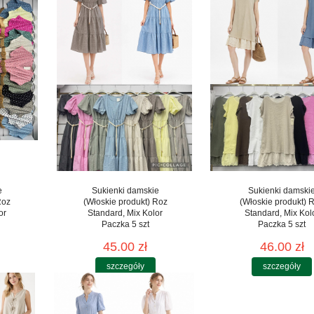
e
Sukienki damskie
Sukienki damski
Roz
(Włoskie produkt) Roz
(Włoskie produkt) 
or
Standard, Mix Kolor
Standard, Mix Kol
Paczka 5 szt
Paczka 5 szt
45.00 zł
46.00 zł
szczegóły
szczegóły