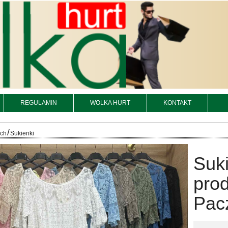
REGULAMIN
WOLKA HURT
KONTAKT
/
och
Sukienki
Suk
prod
Pacz