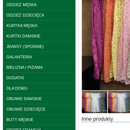
ODZIEŻ MĘSKA
ODZIEŻ DZIECIĘCA
KURTKA MĘSKA
KURTKI DAMSKIE
JEANSY (SPODNIE)
GALANTERIA
BIELIZNA I PIŻAMA
Kurtki damskie
DODATKI
skórzana Roz S-XL, 1
Kolor Paczka 5 szt
DLA DOMU
95.00 zł
szczegóły
OBUWIE DAMSKIE
OBUWIE DZIECIĘCE
Inne produkty
BUTY MĘSKIE