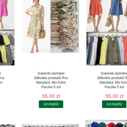
e
Sukienki damskie
Sukienki damski
Roz
(Włoskie produkt) Roz
(Włoskie produkt) 
or
Standard, Mix Kolor
Standard, Mix Kol
Paczka 5 szt
Paczka 5 szt
55.00 zł
55.00 zł
szczegóły
szczegóły