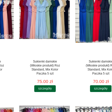
e
Sukienki damskie
Sukienki damski
Roz
(Włoskie produkt) Roz
(Włoskie produkt) 
or
Standard, Mix Kolor
Standard, Mix Kol
Paczka 5 szt
Paczka 5 szt
75.00 zł
70.00 zł
szczegóły
szczegóły