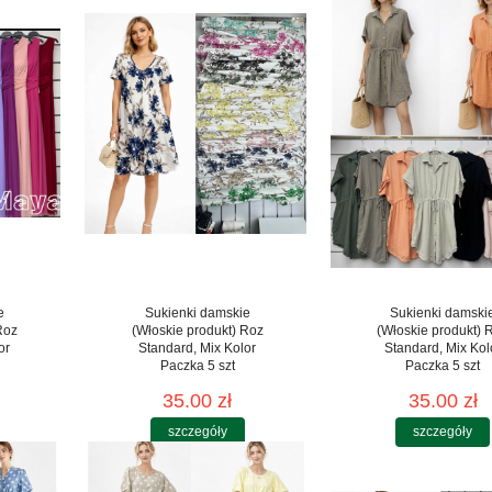
e
Sukienki damskie
Sukienki damski
Roz
(Włoskie produkt) Roz
(Włoskie produkt) 
or
Standard, Mix Kolor
Standard, Mix Kol
Paczka 5 szt
Paczka 5 szt
35.00 zł
35.00 zł
szczegóły
szczegóły