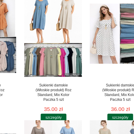
e
Sukienki damskie
Sukienki damski
Roz
(Włoskie produkt) Roz
(Włoskie produkt) 
or
Standard, Mix Kolor
Standard, Mix Kol
Paczka 5 szt
Paczka 5 szt
35.00 zł
36.00 zł
szczegóły
szczegóły