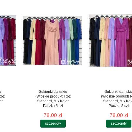
e
Sukienki damskie
Sukienki damski
Roz
(Włoskie produkt) Roz
(Włoskie produkt) 
or
Standard, Mix Kolor
Standard, Mix Kol
Paczka 5 szt
Paczka 5 szt
78.00 zł
78.00 zł
szczegóły
szczegóły