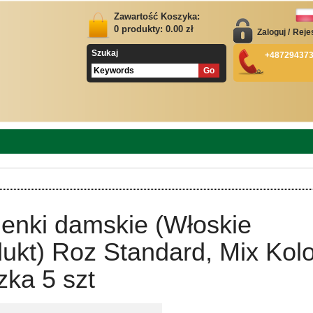
Zawartość Koszyka:
0
produkty:
0.00
zł
Zaloguj
/
Reje
Szukaj
+48729437
ienki damskie (Włoskie
ukt) Roz Standard, Mix Kolo
ka 5 szt