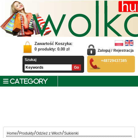
Zawartość Koszyka:
0
produkty:
0.00
zł
Zaloguj
/
Rejestracja
Szukaj
+48729437385
CATEGORY
/
/
/
Home
Produkty
Odzież z Włoch
Sukienki